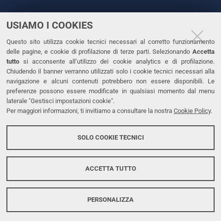
USIAMO I COOKIES
CONTATTI
Questo sito utilizza cookie tecnici necessari al corretto funzionamento
Tel. +39 0532 293111
delle pagine, e cookie di profilazione di terze parti. Selezionando
Accetta
Fax. +39 0532 293031
tutto
si acconsente all’utilizzo dei cookie analytics e di profilazione.
PEC
Chiudendo il banner verranno utilizzati solo i cookie tecnici necessari alla
navigazione e alcuni contenuti potrebbero non essere disponibili. Le
preferenze possono essere modificate in qualsiasi momento dal menu
LINKS
laterale "Gestisci impostazioni cookie".
Per maggiori informazioni, ti invitiamo a consultare la nostra
Cookie Policy
.
Accessibilità
Dichiarazione di accessibilità
SOLO COOKIE TECNICI
Protezione dati personali
Cookies
ACCETTA TUTTO
PERSONALIZZA
Copyright @ 2026, Università di Ferrara