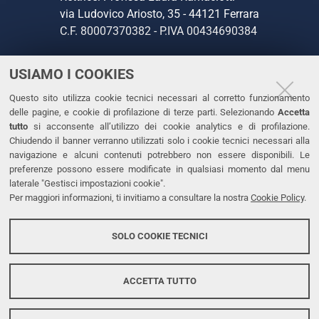
via Ludovico Ariosto, 35 - 44121 Ferrara
C.F. 80007370382 - P.IVA 00434690384
USIAMO I COOKIES
CONTATTI
Questo sito utilizza cookie tecnici necessari al corretto funzionamento
Tel. +39 0532 293111
delle pagine, e cookie di profilazione di terze parti. Selezionando
Accetta
Fax. +39 0532 293031
tutto
si acconsente all’utilizzo dei cookie analytics e di profilazione.
PEC
Chiudendo il banner verranno utilizzati solo i cookie tecnici necessari alla
navigazione e alcuni contenuti potrebbero non essere disponibili. Le
preferenze possono essere modificate in qualsiasi momento dal menu
LINKS
laterale "Gestisci impostazioni cookie".
Per maggiori informazioni, ti invitiamo a consultare la nostra
Cookie Policy
.
Accessibilità
Dichiarazione di accessibilità
SOLO COOKIE TECNICI
Protezione dati personali
Cookies
ACCETTA TUTTO