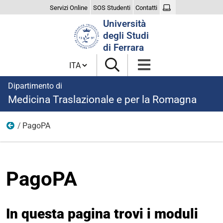
Servizi Online
SOS Studenti
Contatti
Cerca
Università
nel
degli Studi
sito
di Ferrara
Cambia lingua
Dipartimento di
Medicina Traslazionale e per la Romagna
PagoPA
Home
PagoPA
In questa pagina trovi i moduli